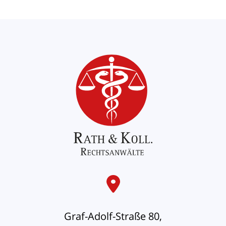
OLG Brandenburg, Urteil vom 27.04.2023
- Az. 12 U 153/22
Er­lei­det eine Per­son eine der­ar­tig schwe­
re Ver­let­zung, dass sie auf einen spe­zi­ell
aus­ge­stat­te­ten Wagen an­ge­wie­sen ist,
kön­nen des­sen An­schaf­fungs­kos­ten
grund­sätz­lich als ver­mehr­te Be­dürf­nis­se
auch in einer Ein­mal­zah­lung er­setzt wer­
den. Das OLG Bran­den­burg ver­langt
dafür je­doch, dass die Ge­schä­dig­te dau­
er­haft auf die Be­nut­zung eines sol­chen
Autos an­ge­wie­sen ist. Das sei nicht der
Fall, wenn die Ver­let­zun­gen sich im Lauf
Graf-Adolf-Straße 80,
der Hei­lung ge­bes­sert hät­ten.