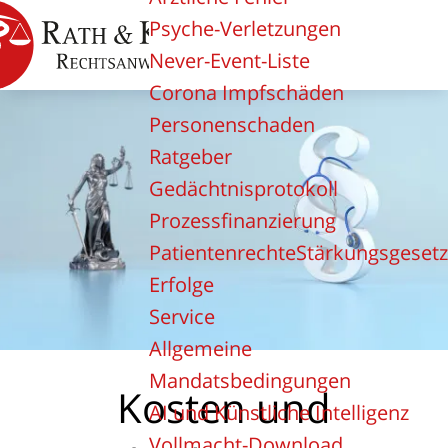
Psyche-Verletzungen
Never-Event-Liste
Corona Impfschäden
Personenschaden
Ratgeber
Gedächtnisprotokoll
Prozessfinanzierung
PatientenrechteStärkungsgesetz
Erfolge
Service
Allgemeine
Mandatsbedingungen
Kosten und
AI und Künstliche Intelligenz
Vollmacht-Download